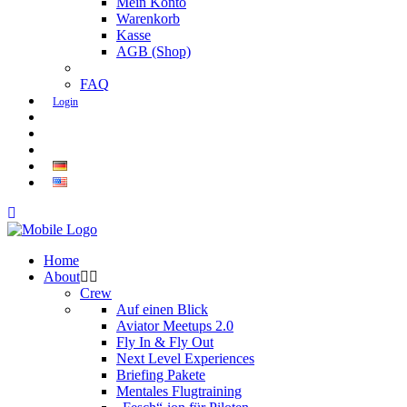
Mein Konto
Warenkorb
Kasse
AGB (Shop)
FAQ
Login
Home
About
Crew
Auf einen Blick
Aviator Meetups 2.0
Fly In & Fly Out
Next Level Experiences
Briefing Pakete
Mentales Flugtraining