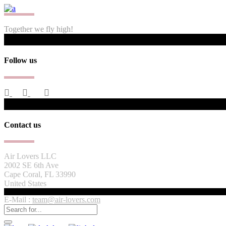
Together we fly high!
Follow us
Contact us
Air Lovers LLC
2002 SE 6th Ave
Cape Coral, FL 33990
United States
E-Mail :
team@air-lovers.com