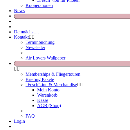
„Fesch“-ion für Piloten
Kooperationen
News
Demnächst…
Kontakt
Terminbuchung
Newsletter
Air Lovers Wallpaper
Memberships & Fliegertouren
Briefing Pakete
“Fesch”-ion & Merchandise
Mein Konto
Warenkorb
Kasse
AGB (Shop)
FAQ
Login