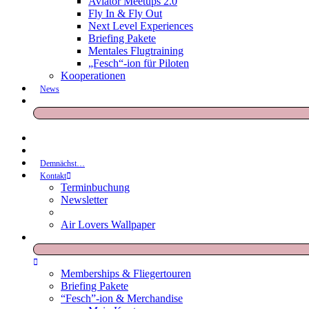
Aviator Meetups 2.0
Fly In & Fly Out
Next Level Experiences
Briefing Pakete
Mentales Flugtraining
„Fesch“-ion für Piloten
Kooperationen
News
Demnächst…
Kontakt
Terminbuchung
Newsletter
Air Lovers Wallpaper
Memberships & Fliegertouren
Briefing Pakete
“Fesch”-ion & Merchandise