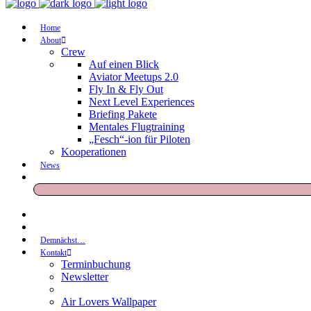
Home
About
Crew
Auf einen Blick
Aviator Meetups 2.0
Fly In & Fly Out
Next Level Experiences
Briefing Pakete
Mentales Flugtraining
„Fesch“-ion für Piloten
Kooperationen
News
Demnächst…
Kontakt
Terminbuchung
Newsletter
Air Lovers Wallpaper