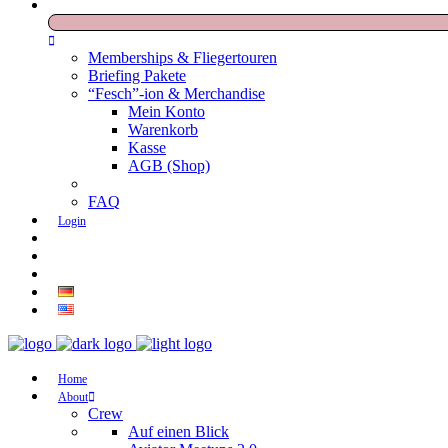
Memberships & Fliegertouren
Briefing Pakete
“Fesch”-ion & Merchandise
Mein Konto
Warenkorb
Kasse
AGB (Shop)
FAQ
Login
Home
About
Crew
Auf einen Blick