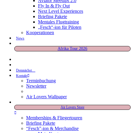
Aviator Meetups 2.0
Fly In & Fly Out
Next Level Experiences
Briefing Pakete
Mentales Flugtraining
„Fesch“-ion für Piloten
Kooperationen
News
Afrika Tour 2026
Demnächst…
Kontakt
Terminbuchung
Newsletter
Air Lovers Wallpaper
Air Lovers Store
Memberships & Fliegertouren
Briefing Pakete
“Fesch”-ion & Merchandise