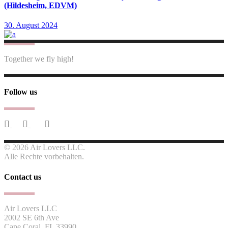
(Hildesheim, EDVM)
30. August 2024
Together we fly high!
Follow us
© 2026 Air Lovers LLC.
Alle Rechte vorbehalten.
Contact us
Air Lovers LLC
2002 SE 6th Ave
Cape Coral, FL 33990