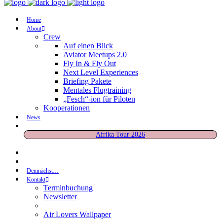
Home
About
Crew
Auf einen Blick
Aviator Meetups 2.0
Fly In & Fly Out
Next Level Experiences
Briefing Pakete
Mentales Flugtraining
„Fesch“-ion für Piloten
Kooperationen
News
Afrika Tour 2026
Demnächst…
Kontakt
Terminbuchung
Newsletter
Air Lovers Wallpaper