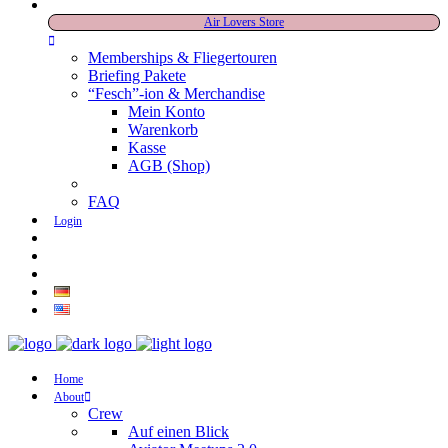
Air Lovers Store
Memberships & Fliegertouren
Briefing Pakete
“Fesch”-ion & Merchandise
Mein Konto
Warenkorb
Kasse
AGB (Shop)
FAQ
Login
Home
About
Crew
Auf einen Blick