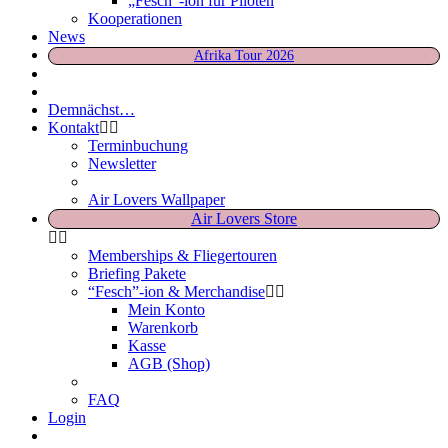
„Fesch“-ion für Piloten
Kooperationen
News
Afrika Tour 2026
Demnächst…
Kontakt
Terminbuchung
Newsletter
Air Lovers Wallpaper
Air Lovers Store
Memberships & Fliegertouren
Briefing Pakete
“Fesch”-ion & Merchandise
Mein Konto
Warenkorb
Kasse
AGB (Shop)
FAQ
Login