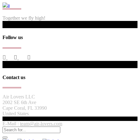
Together we fly high!
Follow us
Contact us
Air Lovers LLC
2002 SE 6th Ave
Cape Coral, FL 33990
United States
E-Mail :
team@air-lovers.com