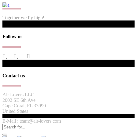
Together we fly high!
Follow us
Contact us
Air Lovers LLC
2002 SE 6th Ave
Cape Coral, FL 33990
United States
E-Mail :
team@air-lovers.com