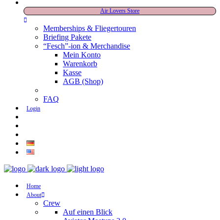
Air Lovers Store
Memberships & Fliegertouren
Briefing Pakete
“Fesch”-ion & Merchandise
Mein Konto
Warenkorb
Kasse
AGB (Shop)
FAQ
Login
Home
About
Crew
Auf einen Blick