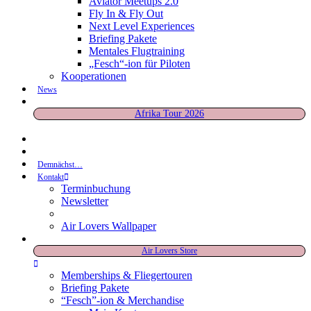
Aviator Meetups 2.0
Fly In & Fly Out
Next Level Experiences
Briefing Pakete
Mentales Flugtraining
„Fesch“-ion für Piloten
Kooperationen
News
Afrika Tour 2026
Demnächst…
Kontakt
Terminbuchung
Newsletter
Air Lovers Wallpaper
Air Lovers Store
Memberships & Fliegertouren
Briefing Pakete
“Fesch”-ion & Merchandise