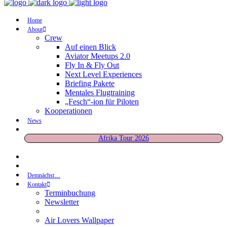
Home
About
Crew
Auf einen Blick
Aviator Meetups 2.0
Fly In & Fly Out
Next Level Experiences
Briefing Pakete
Mentales Flugtraining
„Fesch“-ion für Piloten
Kooperationen
News
Afrika Tour 2026
Demnächst…
Kontakt
Terminbuchung
Newsletter
Air Lovers Wallpaper