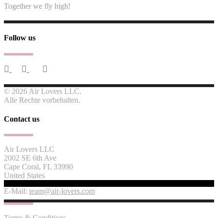
Together we fly high!
Follow us
© 2026 Air Lovers LLC.
Alle Rechte vorbehalten.
Contact us
Air Lovers LLC
2002 SE 6th Ave
Cape Coral, FL 33990
United States
E-Mail:
team@air-lovers.com
Terms & Conditions