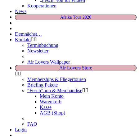
„Fesch“-ion für Piloten
Kooperationen
News
Afrika Tour 2026
Demnächst…
Kontakt
Terminbuchung
Newsletter
Air Lovers Wallpaper
Air Lovers Store
Memberships & Fliegertouren
Briefing Pakete
“Fesch”-ion & Merchandise
Mein Konto
Warenkorb
Kasse
AGB (Shop)
FAQ
Login