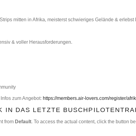
 Strips mitten in Afrika, meisterst schwieriges Gelände & erlebs
tensiv & voller Herausforderungen.
ommunity
n Infos zum Angebot:
https://members.air-lovers.com/register/afri
K IN DAS LETZTE BUSCHPILOTENTRAI
nt from
Default
. To access the actual content, click the button b