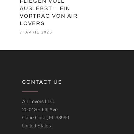
FLIEGEN VOLL
AUSLEBST – EIN
VORTRAG VON AIR
LOVERS
7. APRIL 2026
CONTACT US
Air Lovers LLC
2002 SE 6th Ave
Cape Coral, FL 33990
United States