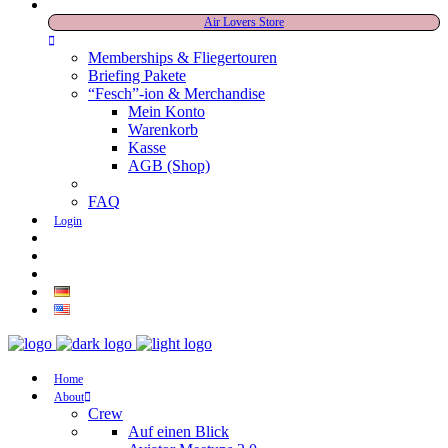
Air Lovers Store
Memberships & Fliegertouren
Briefing Pakete
“Fesch”-ion & Merchandise
Mein Konto
Warenkorb
Kasse
AGB (Shop)
FAQ
Login
Home
About
Crew
Auf einen Blick