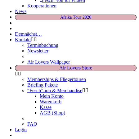
„Fesch“-ion für Piloten
Kooperationen
News
Afrika Tour 2026
Demnächst…
Kontakt
Terminbuchung
Newsletter
Air Lovers Wallpaper
Air Lovers Store
Memberships & Fliegertouren
Briefing Pakete
“Fesch”-ion & Merchandise
Mein Konto
Warenkorb
Kasse
AGB (Shop)
FAQ
Login