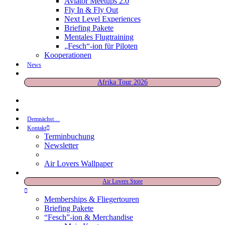
Aviator Meetups 2.0
Fly In & Fly Out
Next Level Experiences
Briefing Pakete
Mentales Flugtraining
„Fesch“-ion für Piloten
Kooperationen
News
Afrika Tour 2026
Demnächst…
Kontakt
Terminbuchung
Newsletter
Air Lovers Wallpaper
Air Lovers Store
Memberships & Fliegertouren
Briefing Pakete
“Fesch”-ion & Merchandise