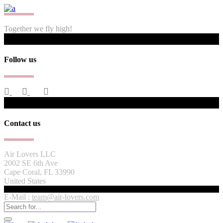
Together we fly high!
Follow us
Contact us
Air Lovers LLC
2002 SE 6th Ave
Cape Coral, FL 33990
United States
E-Mail :
team@air-lovers.com