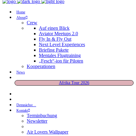
Home
About
Crew
Auf einen Blick
Aviator Meetups 2.0
Fly In & Fly Out
Next Level Experiences
Briefing Pakete
Mentales Flugtraining
„Fesch“-ion für Piloten
Kooperationen
News
Afrika Tour 2026
Demnächst…
Kontakt
Terminbuchung
Newsletter
Air Lovers Wallpaper