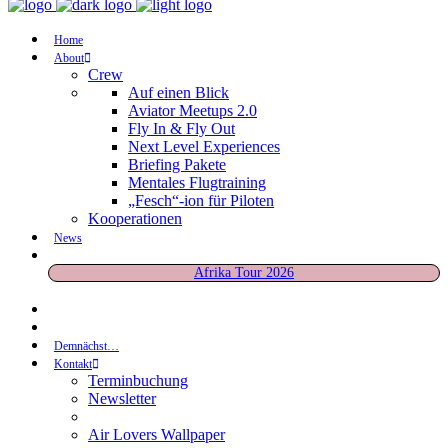
Home
About
Crew
Auf einen Blick
Aviator Meetups 2.0
Fly In & Fly Out
Next Level Experiences
Briefing Pakete
Mentales Flugtraining
„Fesch“-ion für Piloten
Kooperationen
News
Afrika Tour 2026
Demnächst…
Kontakt
Terminbuchung
Newsletter
Air Lovers Wallpaper