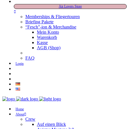
Air Lovers Store
Memberships & Fliegertouren
Briefing Pakete
“Fesch”-ion & Merchandise
Mein Konto
Warenkorb
Kasse
AGB (Shop)
FAQ
Login
Home
About
Crew
Auf einen Blick