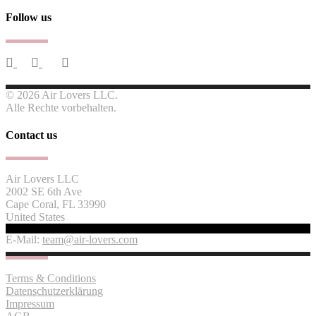
Follow us
© 2026 Air Lovers LLC.
Alle Rechte vorbehalten.
Contact us
Air Lovers LLC
2002 SE 6th Ave
Cape Coral, FL 33990
United States
E-Mail:
team@air-lovers.com
Terms & Conditions
Datenschutzerklärung
Impressum