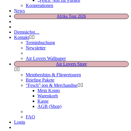
„Fesch“-ion für Piloten
Kooperationen
News
Afrika Tour 2026
Demnächst…
Kontakt
Terminbuchung
Newsletter
Air Lovers Wallpaper
Air Lovers Store
Memberships & Fliegertouren
Briefing Pakete
“Fesch”-ion & Merchandise
Mein Konto
Warenkorb
Kasse
AGB (Shop)
FAQ
Login