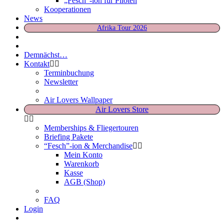
„Fesch“-ion für Piloten
Kooperationen
News
Afrika Tour 2026
Demnächst…
Kontakt
Terminbuchung
Newsletter
Air Lovers Wallpaper
Air Lovers Store
Memberships & Fliegertouren
Briefing Pakete
“Fesch”-ion & Merchandise
Mein Konto
Warenkorb
Kasse
AGB (Shop)
FAQ
Login