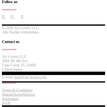
Follow us
© 2026 Air Lovers LLC.
Alle Rechte vorbehalten.
Contact us
Air Lovers LLC
2002 SE 6th Ave
Cape Coral, FL 33990
United States
E-Mail:
team@air-lovers.com
Terms & Conditions
Datenschutzerklärung
Impressum
AGB