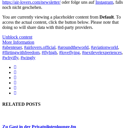
https://air-lovers.com/newsletter/
oder folge uns auf
Instagram
, falls
noch nicht geschehen.
You are currently viewing a placeholder content from
Default
. To
access the actual content, click the button below. Please note that
doing so will share data with third-party providers.
Unblock content
More Information
#abenteuer
,
#airlovers.official
,
#aroundtheworld
,
#aviationworld
,
#flirtingwithfreedom
,
#flyhigh
,
#loveflying
,
#nextlevelexperiences
,
#whyifly
,
#wingly
RELATED POSTS
Zu Gast in der Privatpilotenlounge.fm