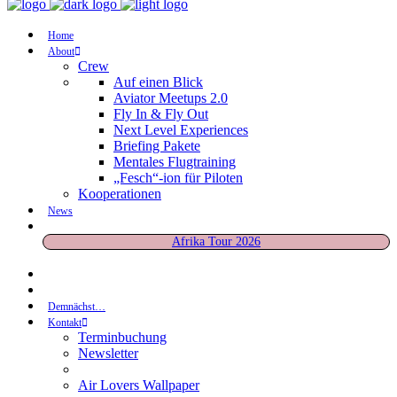
Home
About
Crew
Auf einen Blick
Aviator Meetups 2.0
Fly In & Fly Out
Next Level Experiences
Briefing Pakete
Mentales Flugtraining
„Fesch“-ion für Piloten
Kooperationen
News
Afrika Tour 2026
Demnächst…
Kontakt
Terminbuchung
Newsletter
Air Lovers Wallpaper