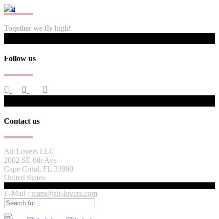
Together we fly high!
Follow us
Contact us
Air Lovers LLC
2002 SE 6th Ave
Cape Coral, FL 33990
United States
E-Mail :
team@air-lovers.com