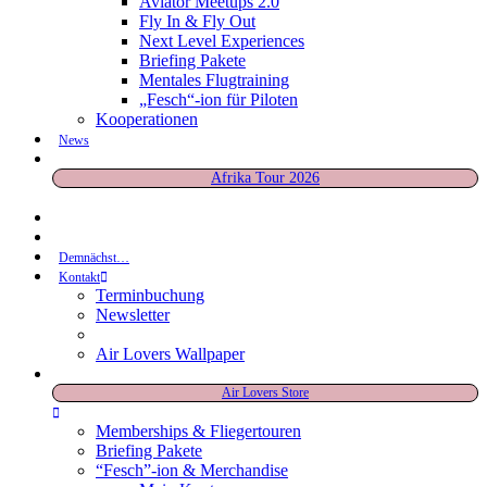
Aviator Meetups 2.0
Fly In & Fly Out
Next Level Experiences
Briefing Pakete
Mentales Flugtraining
„Fesch“-ion für Piloten
Kooperationen
News
Afrika Tour 2026
Demnächst…
Kontakt
Terminbuchung
Newsletter
Air Lovers Wallpaper
Air Lovers Store
Memberships & Fliegertouren
Briefing Pakete
“Fesch”-ion & Merchandise