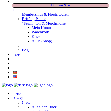
Air Lovers Store
Memberships & Fliegertouren
Briefing Pakete
“Fesch”-ion & Merchandise
Mein Konto
Warenkorb
Kasse
AGB (Shop)
FAQ
Login
Home
About
Crew
Auf einen Blick