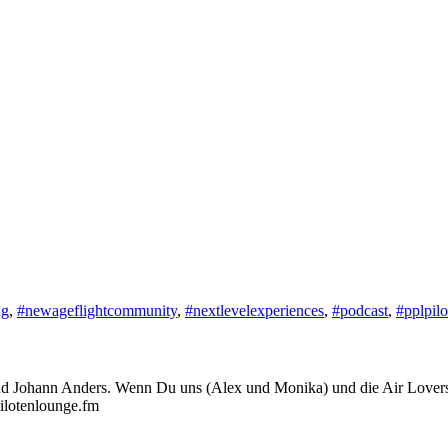
ng
,
#newageflightcommunity
,
#nextlevelexperiences
,
#podcast
,
#pplpilo
und Johann Anders. Wenn Du uns (Alex und Monika) und die Air Lovers
pilotenlounge.fm