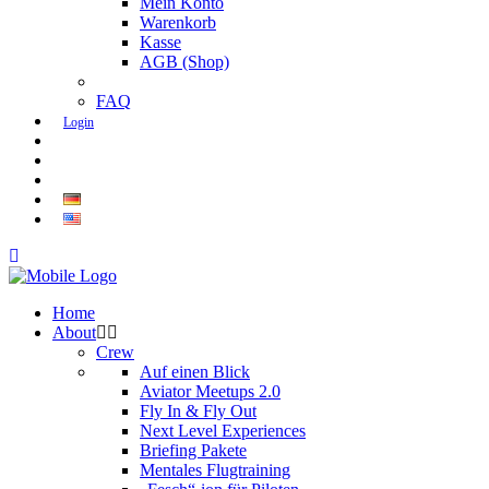
Mein Konto
Warenkorb
Kasse
AGB (Shop)
FAQ
Login
Home
About
Crew
Auf einen Blick
Aviator Meetups 2.0
Fly In & Fly Out
Next Level Experiences
Briefing Pakete
Mentales Flugtraining