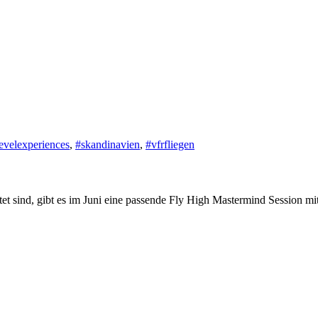
evelexperiences
,
#skandinavien
,
#vfrfliegen
t sind, gibt es im Juni eine passende Fly High Mastermind Session mit Fl