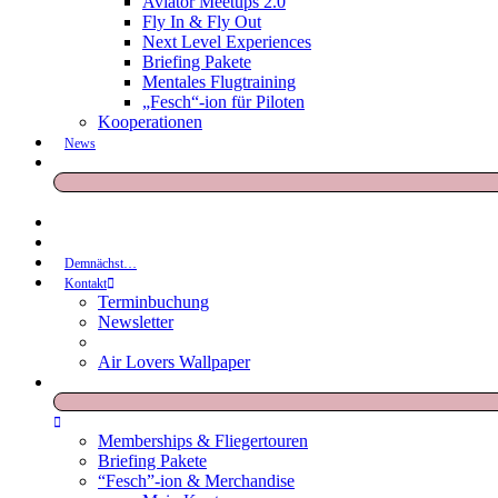
Aviator Meetups 2.0
Fly In & Fly Out
Next Level Experiences
Briefing Pakete
Mentales Flugtraining
„Fesch“-ion für Piloten
Kooperationen
News
Demnächst…
Kontakt
Terminbuchung
Newsletter
Air Lovers Wallpaper
Memberships & Fliegertouren
Briefing Pakete
“Fesch”-ion & Merchandise