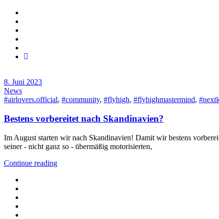
8. Juni 2023
News
#airlovers.official
,
#community
,
#flyhigh
,
#flyhighmastermind
,
#nextl
Bestens vorbereitet nach Skandinavien?
Im August starten wir nach Skandinavien! Damit wir bestens vorbereite
seiner - nicht ganz so - übermäßig motorisierten,
Continue reading