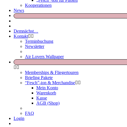
„Fesch“-ion für Piloten
Kooperationen
News
Demnächst…
Kontakt
Terminbuchung
Newsletter
Air Lovers Wallpaper
Memberships & Fliegertouren
Briefing Pakete
“Fesch”-ion & Merchandise
Mein Konto
Warenkorb
Kasse
AGB (Shop)
FAQ
Login