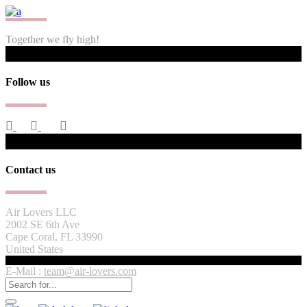
Together we fly high!
Follow us
Contact us
Air Lovers LLC
2002 SE 6th Ave
Cape Coral, FL 33990
United States
E-Mail :
team@air-lovers.com