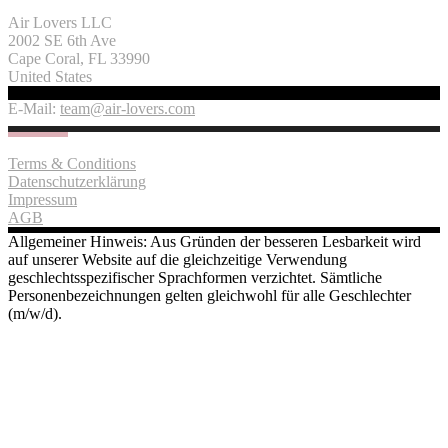
Air Lovers LLC
2002 SE 6th Ave
Cape Coral, FL 33990
United States
E-Mail:
team@air-lovers.com
Terms & Conditions
Datenschutzerklärung
Impressum
AGB
Allgemeiner Hinweis: Aus Gründen der besseren Lesbarkeit wird
auf unserer Website auf die gleichzeitige Verwendung
geschlechtsspezifischer Sprachformen verzichtet. Sämtliche
Personenbezeichnungen gelten gleichwohl für alle Geschlechter
(m/w/d).