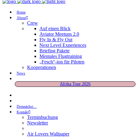
Home
About
Crew
Auf einen Blick
Aviator Meetups 2.0
Fly In & Fly Out
Next Level Experiences
Briefing Pakete
Mentales Flugtraining
„Fesch“-ion für Piloten
Kooperationen
News
Afrika Tour 2026
Demnächst…
Kontakt
Terminbuchung
Newsletter
Air Lovers Wallpaper