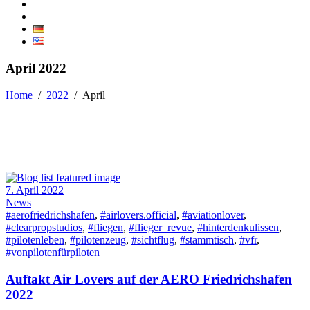
April 2022
Home
/
2022
/
April
7. April 2022
News
#aerofriedrichshafen
,
#airlovers.official
,
#aviationlover
,
#clearpropstudios
,
#fliegen
,
#flieger_revue
,
#hinterdenkulissen
,
#pilotenleben
,
#pilotenzeug
,
#sichtflug
,
#stammtisch
,
#vfr
,
#vonpilotenfürpiloten
Auftakt Air Lovers auf der AERO Friedrichshafen
2022