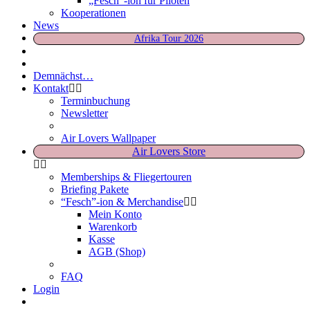
„Fesch“-ion für Piloten
Kooperationen
News
Afrika Tour 2026
Demnächst…
Kontakt
Terminbuchung
Newsletter
Air Lovers Wallpaper
Air Lovers Store
Memberships & Fliegertouren
Briefing Pakete
“Fesch”-ion & Merchandise
Mein Konto
Warenkorb
Kasse
AGB (Shop)
FAQ
Login