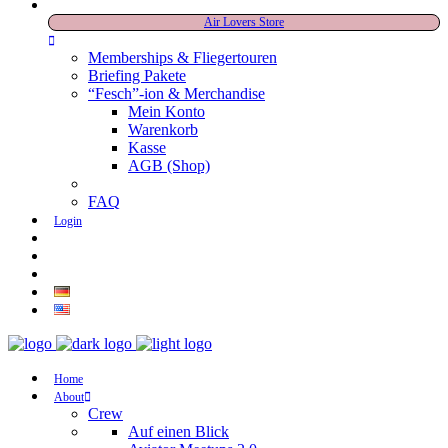
Air Lovers Store
Memberships & Fliegertouren
Briefing Pakete
“Fesch”-ion & Merchandise
Mein Konto
Warenkorb
Kasse
AGB (Shop)
FAQ
Login
Home
About
Crew
Auf einen Blick