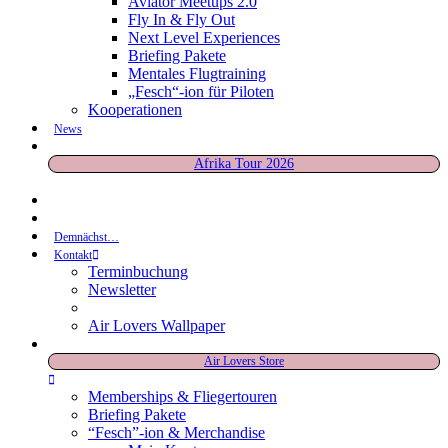
Aviator Meetups 2.0
Fly In & Fly Out
Next Level Experiences
Briefing Pakete
Mentales Flugtraining
„Fesch“-ion für Piloten
Kooperationen
News
Afrika Tour 2026
Demnächst…
Kontakt
Terminbuchung
Newsletter
Air Lovers Wallpaper
Air Lovers Store
Memberships & Fliegertouren
Briefing Pakete
“Fesch”-ion & Merchandise