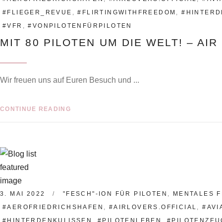
#FLIEGER_REVUE
,
#FLIRTINGWITHFREEDOM
,
#HINTERD
#VFR
,
#VONPILOTENFÜRPILOTEN
MIT 80 PILOTEN UM DIE WELT! – A
Wir freuen uns auf Euren Besuch und
CONTINUE READING
3. MAI 2022
"FESCH"-ION FÜR PILOTEN
,
MENTALES F
#AEROFRIEDRICHSHAFEN
,
#AIRLOVERS.OFFICIAL
,
#AVI
#HINTERDENKULISSEN
,
#PILOTENLEBEN
,
#PILOTENZEU