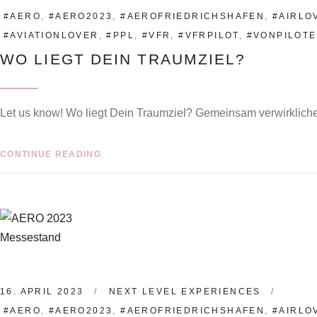
#AERO
,
#AERO2023
,
#AEROFRIEDRICHSHAFEN
,
#AIRLO
#AVIATIONLOVER
,
#PPL
,
#VFR
,
#VFRPILOT
,
#VONPILOT
WO LIEGT DEIN TRAUMZIEL?
Let us know! Wo liegt Dein Traumziel? Gemeinsam verwirklichen
CONTINUE READING
16. APRIL 2023
NEXT LEVEL EXPERIENCES
#AERO
,
#AERO2023
,
#AEROFRIEDRICHSHAFEN
,
#AIRLO