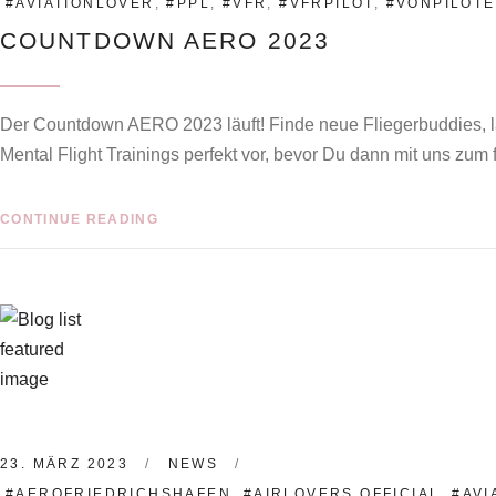
#AVIATIONLOVER
,
#PPL
,
#VFR
,
#VFRPILOT
,
#VONPILOT
COUNTDOWN AERO 2023
Der Countdown AERO 2023 läuft! Finde neue Fliegerbuddies, l
Mental Flight Trainings perfekt vor, bevor Du dann mit uns zu
CONTINUE READING
23. MÄRZ 2023
NEWS
#AEROFRIEDRICHSHAFEN
,
#AIRLOVERS.OFFICIAL
,
#AVI