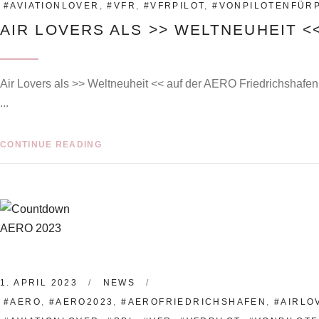
#AVIATIONLOVER
,
#VFR
,
#VFRPILOT
,
#VONPILOTENFÜR
AIR LOVERS ALS >> WELTNEUHEIT <
Air Lovers als >> Weltneuheit << auf der AERO Friedrichshafen
CONTINUE READING
1. APRIL 2023
NEWS
#AERO
,
#AERO2023
,
#AEROFRIEDRICHSHAFEN
,
#AIRLO