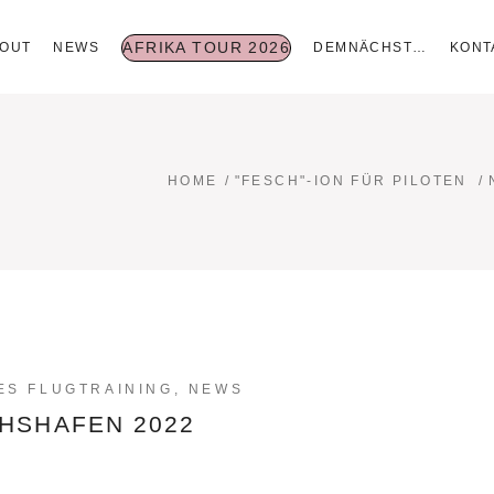
AFRIKA TOUR 2026
OUT
NEWS
DEMNÄCHST…
KONT
HOME
/
"FESCH"-ION FÜR PILOTEN
/
ES FLUGTRAINING
,
NEWS
HSHAFEN 2022