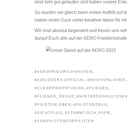
sind sehr gut gelaufen und haben unsere Erwa
So wurden wir gleich beim ersten Auftritt au
haben einen Sack voller kreativer Ideen für 
Wir sind absolut begeistert und freuen uns seh
darauf Euch alle auf der AERO Friedrichshafen
,
#AEROFRIEDRICHSHAFEN
,
,
#AIRLOVERS.OFFICIAL
#AVIATIONLOVER
,
,
#CLEARPROPSTUDIOS
#FLIEGEN
,
#FLIEGER_REVUE
#HINTERDENKULISSE
,
,
#PILOTENLEBEN
#PILOTENZEUG
,
,
,
#SICHTFLUG
#STAMMTISCH
#VFR
#VONPILOTENFÜRPILOTEN