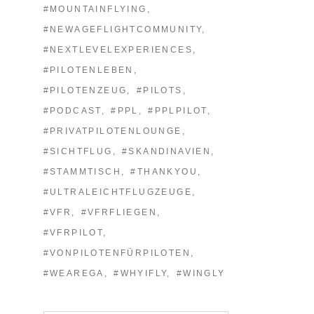
#MOUNTAINFLYING
#NEWAGEFLIGHTCOMMUNITY
#NEXTLEVELEXPERIENCES
#PILOTENLEBEN
#PILOTENZEUG
#PILOTS
#PODCAST
#PPL
#PPLPILOT
#PRIVATPILOTENLOUNGE
#SICHTFLUG
#SKANDINAVIEN
#STAMMTISCH
#THANKYOU
#ULTRALEICHTFLUGZEUGE
#VFR
#VFRFLIEGEN
#VFRPILOT
#VONPILOTENFÜRPILOTEN
#WEAREGA
#WHYIFLY
#WINGLY