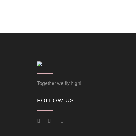
Together we fly high!
FOLLOW US