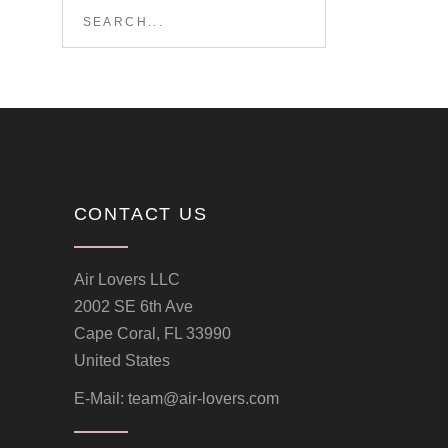
Search
for:
CONTACT US
Air Lovers LLC
2002 SE 6th Ave
Cape Coral, FL 33990
United States
E-Mail:
team@air-lovers.com