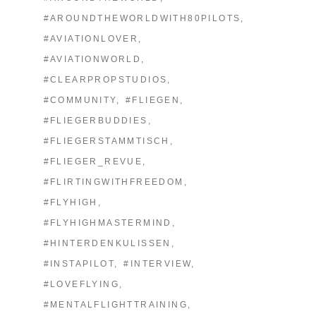
#AROUNDTHEWORLDWITH80PILOTS
#AVIATIONLOVER
#AVIATIONWORLD
#CLEARPROPSTUDIOS
#COMMUNITY
#FLIEGEN
#FLIEGERBUDDIES
#FLIEGERSTAMMTISCH
#FLIEGER_REVUE
#FLIRTINGWITHFREEDOM
#FLYHIGH
#FLYHIGHMASTERMIND
#HINTERDENKULISSEN
#INSTAPILOT
#INTERVIEW
#LOVEFLYING
#MENTALFLIGHTTRAINING